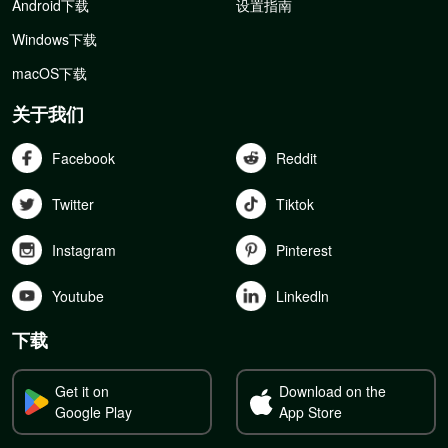
Android下载
设置指南
Windows下载
macOS下载
关于我们
Facebook
Reddit
Twitter
Tiktok
Instagram
Pinterest
Youtube
Linkedln
下载
Get it on
Download on the
Google Play
App Store