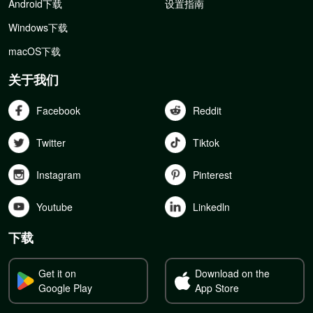
Android下载
设置指南
Windows下载
macOS下载
关于我们
Facebook
Reddit
Twitter
Tiktok
Instagram
Pinterest
Youtube
Linkedln
下载
Get it on
Download on the
Google Play
App Store