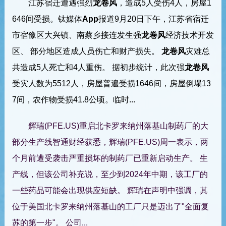
江苏宿迁遭遇强烈
龙卷风
，造成5人受伤4人，房屋1
646间受损。钛媒体
App
报道9月20日下午，江苏省宿迁
市宿豫区大兴镇、南蔡乡接连发生强
龙卷风
经济技术开发
区、 部分地区造成人员伤亡和财产损失。
龙卷风
灾难总
共造成5人死亡和4人重伤。 据初步统计，此次强
龙卷风
受灾人数为5512人，房屋普遍受损1646间，房屋倒塌13
7间，农作物受损41.8公顷。临时...
辉瑞(PFE.US)重启北卡罗来纳州落基山制药厂的大
部分生产线智通财经获悉，辉瑞(PFE.US)周一表示，两
个月前遭受袭击严重损坏的制药厂已重新启动生产。 生
产线，但该公司补充说，至少到2024年中期，该工厂的
一些药品可能会出现供应短缺。 辉瑞在声明中强调，其
位于美国北卡罗来纳州落基山的工厂只是迈出了"全面复
苏的第一步"。 公司...