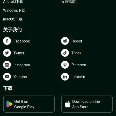
Android下载
设置指南
Windows下载
macOS下载
关于我们
Facebook
Reddit
Twitter
Tiktok
Instagram
Pinterest
Youtube
Linkedln
下载
Get it on
Download on the
Google Play
App Store