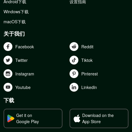
Android下载
设置指南
Windows下载
macOS下载
关于我们
Facebook
Reddit
Twitter
Tiktok
Instagram
Pinterest
Youtube
Linkedln
下载
Get it on
Download on the
Google Play
App Store