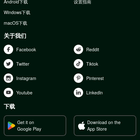
Android下载
设置指南
Windows下载
macOS下载
关于我们
Facebook
Reddit
Twitter
Tiktok
Instagram
Pinterest
Youtube
Linkedln
下载
Get it on
Download on the
Google Play
App Store