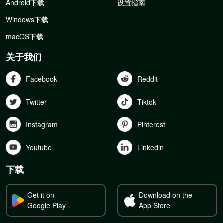
Android下载
设置指南
Windows下载
macOS下载
关于我们
Facebook
Reddit
Twitter
Tiktok
Instagram
Pinterest
Youtube
Linkedln
下载
Get it on
Download on the
Google Play
App Store