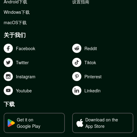
Android下载
设置指南
Windows下载
macOS下载
关于我们
Facebook
Reddit
Twitter
Tiktok
Instagram
Pinterest
Youtube
Linkedln
下载
Get it on
Download on the
Google Play
App Store