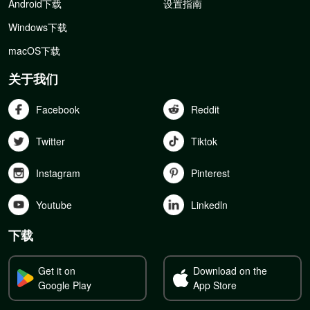
Android下载
设置指南
Windows下载
macOS下载
关于我们
Facebook
Reddit
Twitter
Tiktok
Instagram
Pinterest
Youtube
Linkedln
下载
Get it on
Download on the
Google Play
App Store