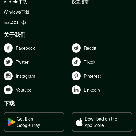
Android下载
设置指南
Windows下载
macOS下载
关于我们
Facebook
Reddit
Twitter
Tiktok
Instagram
Pinterest
Youtube
Linkedln
下载
Get it on
Download on the
Google Play
App Store