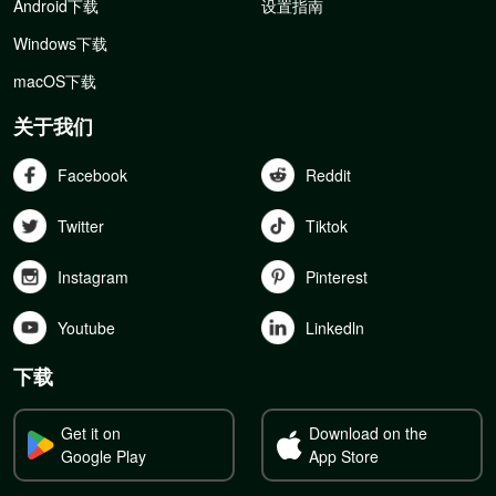
Android下载
设置指南
Windows下载
macOS下载
关于我们
Facebook
Reddit
Twitter
Tiktok
Instagram
Pinterest
Youtube
Linkedln
下载
Get it on
Download on the
Google Play
App Store