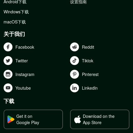
Android下载
设置指南
Windows下载
macOS下载
关于我们
Facebook
Reddit
Twitter
Tiktok
Instagram
Pinterest
Youtube
Linkedln
下载
Get it on
Download on the
Google Play
App Store