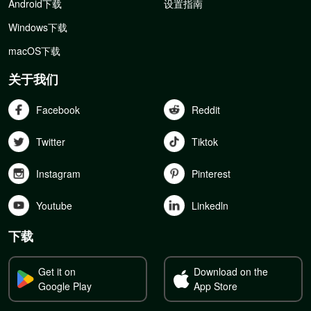
Android下载
设置指南
Windows下载
macOS下载
关于我们
Facebook
Reddit
Twitter
Tiktok
Instagram
Pinterest
Youtube
Linkedln
下载
Get it on
Download on the
Google Play
App Store