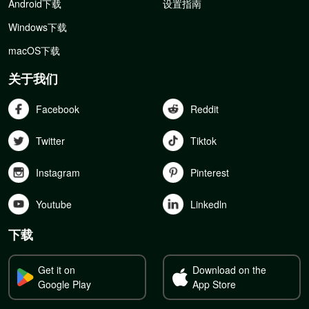
Android下载
设置指南
Windows下载
macOS下载
关于我们
Facebook
Reddit
Twitter
Tiktok
Instagram
Pinterest
Youtube
Linkedln
下载
Get it on
Download on the
Google Play
App Store