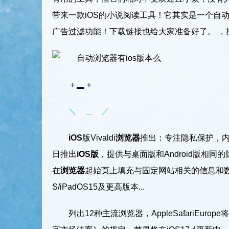
带来一款iOS的小说阅读工具！它其实是一个自
广告过滤功能！下载链接也给大家准备好了。 ，按
＋▂＋
＼ ＿ ／
iOS
版Vivaldi
浏览器
推出：专注隐私保护，内置丰富
日推出
iOS版
，提供与桌面版和Android版相同的
在
浏览器
起始页上填充与固定网站相关的信息和数据。 IT
S/iPadOS15及更高版本...
列出12种主流浏览器，AppleSafariEu