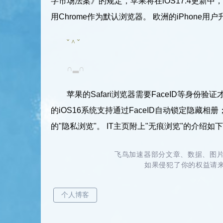
字市场法案》的规定，苹果将在iOS17.4更新
用Chrome作为默认浏览器。 欧洲的iPhone用户升级到
ˇ＾ˇ
∩▂∩
苹果的Safari浏览器需要FaceID等身份
的iOS16系统支持通过FaceID自动锁定隐藏相册
的"隐私浏览"。 IT主页附上"无痕浏览"的介绍如
飞鸟加速器部分文章、数据、图片
如果侵犯了你的权益请来信
个人博客