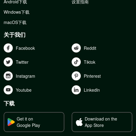
Android下载
设置指南
Windows下载
macOS下载
关于我们
Facebook
Reddit
Twitter
Tiktok
Instagram
Pinterest
Youtube
Linkedln
下载
Get it on
Download on the
Google Play
App Store