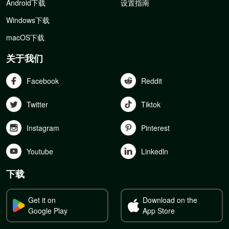
Android下载
设置指南
Windows下载
macOS下载
关于我们
Facebook
Reddit
Twitter
Tiktok
Instagram
Pinterest
Youtube
Linkedln
下载
Get it on
Download on the
Google Play
App Store