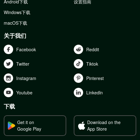
Android下载
设置指南
Windows下载
macOS下载
关于我们
Facebook
Reddit
Twitter
Tiktok
Instagram
Pinterest
Youtube
Linkedln
下载
Get it on
Download on the
Google Play
App Store