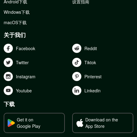
Android下载
设置指南
Windows下载
macOS下载
关于我们
Facebook
Reddit
Twitter
Tiktok
Instagram
Pinterest
Youtube
Linkedln
下载
Get it on
Download on the
Google Play
App Store