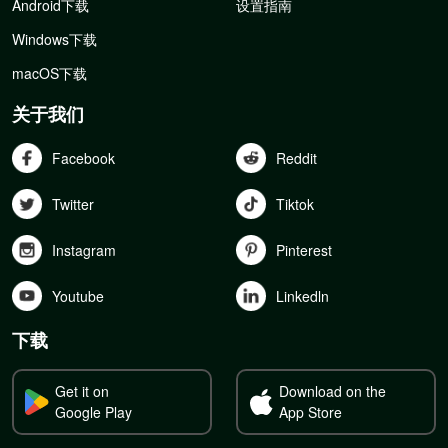
Android下载
设置指南
Windows下载
macOS下载
关于我们
Facebook
Reddit
Twitter
Tiktok
Instagram
Pinterest
Youtube
Linkedln
下载
Get it on
Download on the
Google Play
App Store